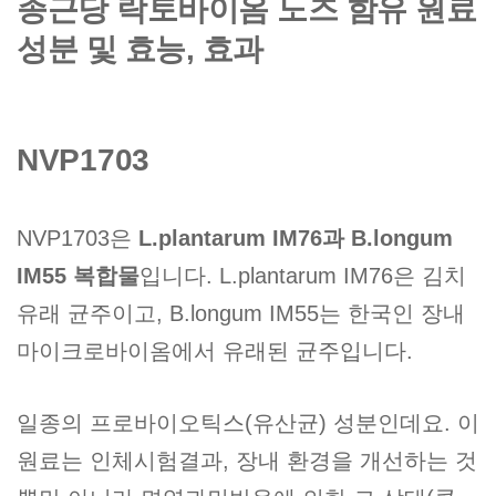
종근당 락토바이옴 노즈 함유 원료
성분 및 효능, 효과
NVP1703
NVP1703은
L.plantarum IM76과 B.longum
IM55 복합물
입니다. L.plantarum IM76은 김치
유래 균주이고, B.longum IM55는 한국인 장내
마이크로바이옴에서 유래된 균주입니다.
일종의 프로바이오틱스(유산균) 성분인데요. 이
원료는 인체시험결과, 장내 환경을 개선하는 것