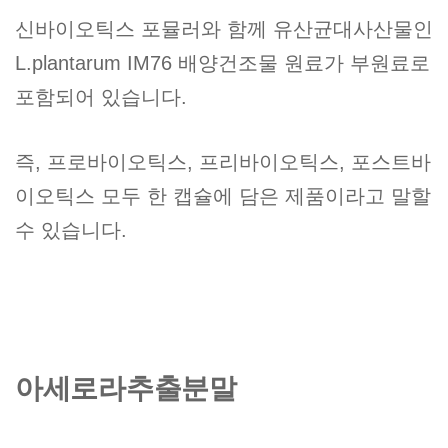
신바이오틱스 포뮬러와 함께 유산균대사산물인
L.plantarum IM76 배양건조물 원료가 부원료로
포함되어 있습니다.
즉, 프로바이오틱스, 프리바이오틱스, 포스트바
이오틱스 모두 한 캡슐에 담은 제품이라고 말할
수 있습니다.
아세로라추출분말