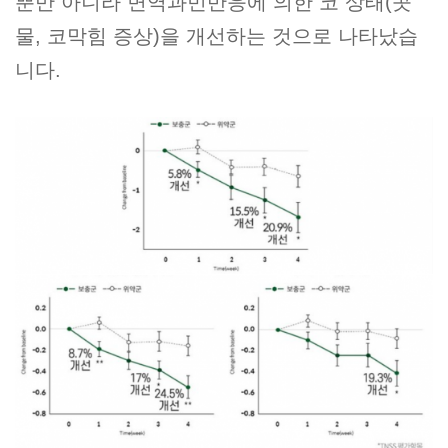
뿐만 아니라 면역과민반응에 의한 코 상태(콧
물, 코막힘 증상)을 개선하는 것으로 나타났습
니다.