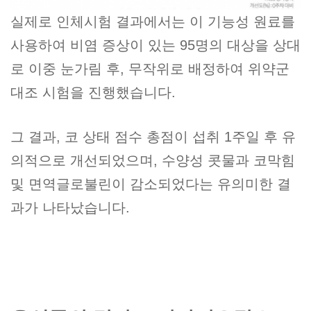
실제로 인체시험 결과에서는 이 기능성 원료를
사용하여 비염 증상이 있는 95명의 대상을 상대
로 이중 눈가림 후, 무작위로 배정하여 위약군
대조 시험을 진행했습니다.
그 결과, 코 상태 점수 총점이 섭취 1주일 후 유
의적으로 개선되었으며, 수양성 콧물과 코막힘
및 면역글로불린이 감소되었다는 유의미한 결
과가 나타났습니다.