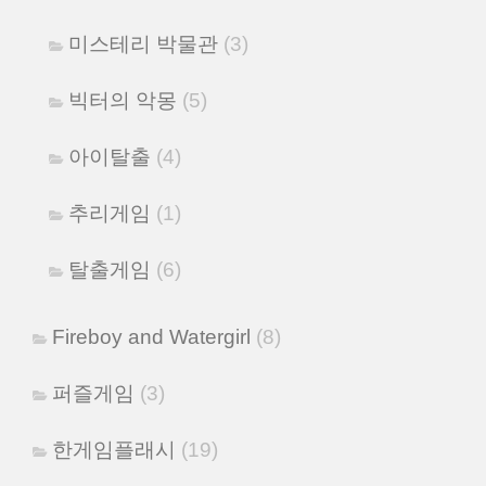
미스테리 박물관
(3)
빅터의 악몽
(5)
아이탈출
(4)
추리게임
(1)
탈출게임
(6)
Fireboy and Watergirl
(8)
퍼즐게임
(3)
한게임플래시
(19)