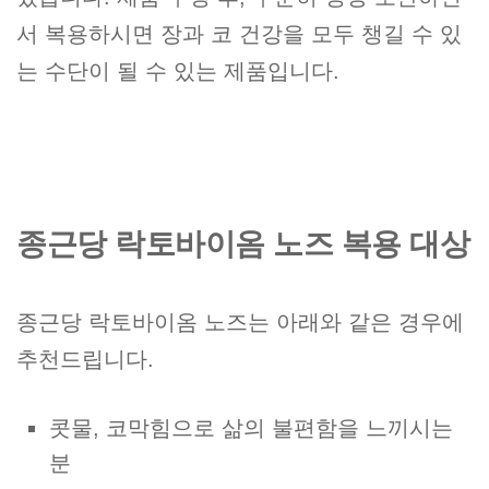
서 복용하시면 장과 코 건강을 모두 챙길 수 있
는 수단이 될 수 있는 제품입니다.
종근당 락토바이옴 노즈 복용 대상
종근당 락토바이옴 노즈는 아래와 같은 경우에
추천드립니다.
콧물, 코막힘으로 삶의 불편함을 느끼시는
분