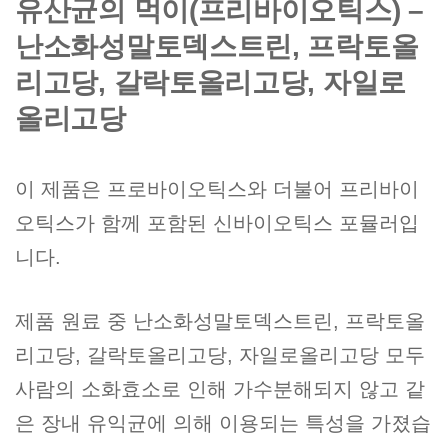
유산균의 먹이(프리바이오틱스) –
난소화성말토덱스트린, 프락토올
리고당, 갈락토올리고당, 자일로
올리고당
이 제품은 프로바이오틱스와 더불어 프리바이
오틱스가 함께 포함된 신바이오틱스 포뮬러입
니다.
제품 원료 중 난소화성말토덱스트린, 프락토올
리고당, 갈락토올리고당, 자일로올리고당 모두
사람의 소화효소로 인해 가수분해되지 않고 같
은 장내 유익균에 의해 이용되는 특성을 가졌습