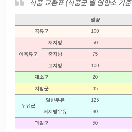
식품 교환표 (식품군 별 영양소 기준
열량
곡류군
100
저지방
50
어육류군
중지방
75
고지방
100
채소군
20
지방군
45
일반우유
125
우유군
저지방우유
80
과일군
50