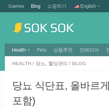
Games
Blog
쇼핑하기
English
Skip to content
Health
Pets
상품추천
인테리어
HEALTH
/
당뇨, 혈당관리
/
BLOG
당뇨 식단표, 올바르게
포함)