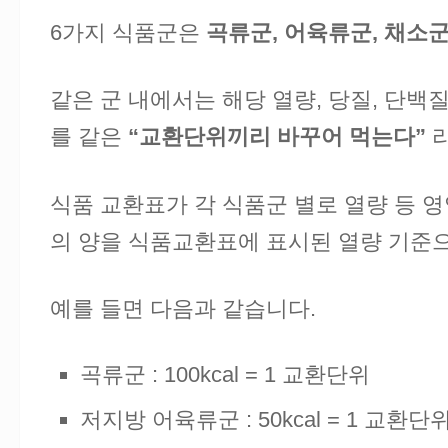
6가지 식품군은
곡류군, 어육류군, 채소군
같은 군 내에서는 해당 열량, 당질, 단백
를 같은
“교환단위끼리 바꾸어 먹는다”
라
식품 교환표가 각 식품군 별로 열량 등 
의 양을 식품교환표에 표시된 열량 기준
예를 들면 다음과 같습니다.
곡류군 : 100kcal = 1 교환단위
저지방 어육류군 : 50kcal = 1 교환단