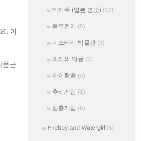
데타루 (일본 병맛)
(17)
목우전기
(5)
요. 이
미스테리 박물관
(3)
빅터의 악몽
(5)
식품군
아이탈출
(4)
추리게임
(1)
탈출게임
(6)
Fireboy and Watergirl
(8)