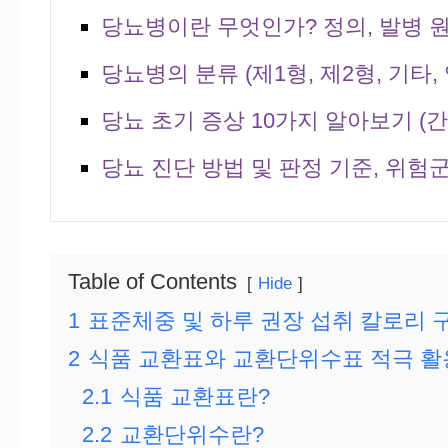
당뇨병이란 무엇인가? 정의, 발병 
당뇨병의 분류 (제1형, 제2형, 기타,
당뇨 초기 증상 10가지 알아보기 (
당뇨 진단 방법 및 판정 기준, 위험
Table of Contents
Hide
1
표준체중 및 하루 권장 섭취 칼로리 
2
식품 교환표와 교환단위수표 적극 
2.1
식품 교환표란?
2.2
교환단위수란?