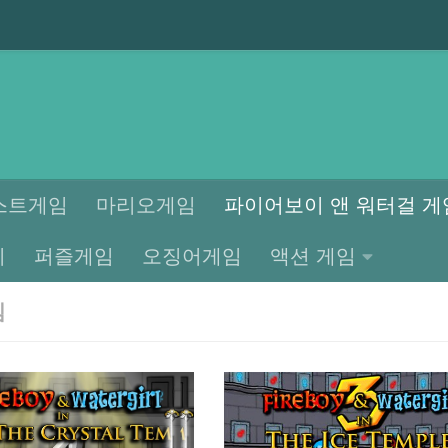
스트게임
마리오게임
파이어보이 앤 워터걸 게
시
퍼즐게임
오징어게임
액션 게임
임