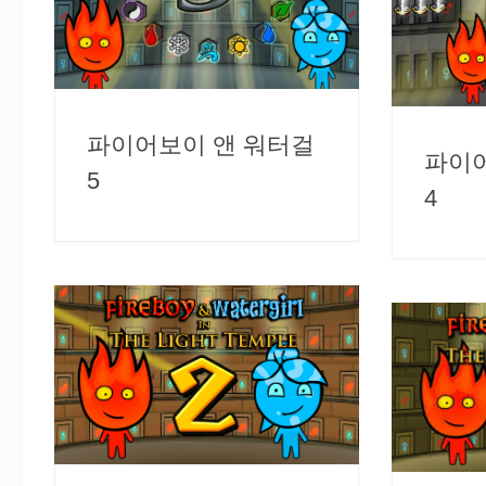
파이어보이 앤 워터걸
파이
5
4