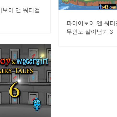
어보이 앤 워터걸
파이어보이 앤 워터
무인도 살아남기 3