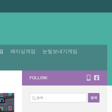
임
레이싱게임
눈빛보내기게임
FOLLOW:
검
색
어: