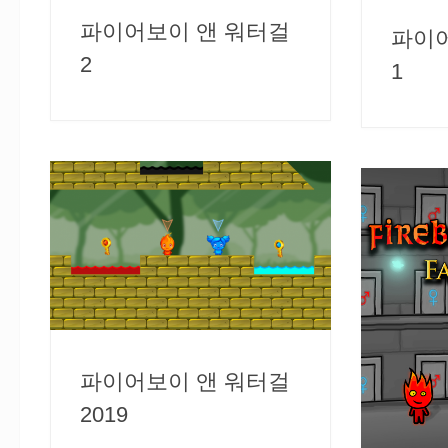
파이어보이 앤 워터걸
파이
2
1
파이어보이 앤 워터걸
2019