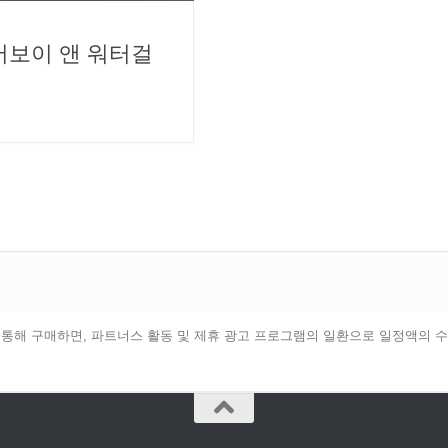
어보이 앤 워터걸
통해 구매하면, 파트너스 활동 및 제휴 광고 프로그램의 일환으로 일정액의 