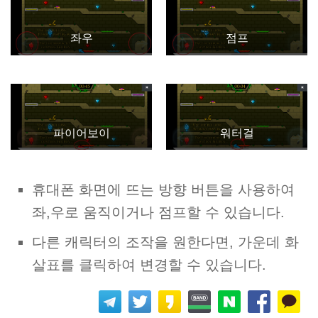
좌우
점프
파이어보이
워터걸
휴대폰 화면에 뜨는 방향 버튼을 사용하여
좌,우로 움직이거나 점프할 수 있습니다.
다른 캐릭터의 조작을 원한다면, 가운데 화
살표를 클릭하여 변경할 수 있습니다.