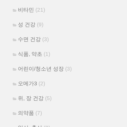
비타민
(21)
성 건강
(9)
수면 건강
(3)
식품, 약초
(1)
어린이/청소년 성장
(3)
오메가3
(2)
위, 장 건강
(5)
의약품
(7)