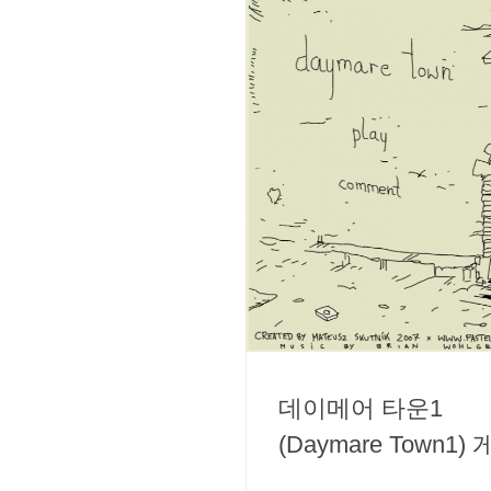
데이메어 타운1
(Daymare Town1)