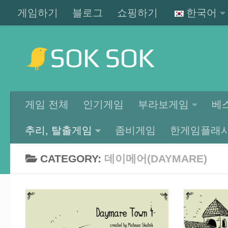
게임하기
블로그
쇼핑하기
한국어
Skip to content
게임 전체
인기게임
부라보게임
베
추리, 탈출게임
좀비게임
한게임플래
CATEGORY:
데이메어(DAYMARE)