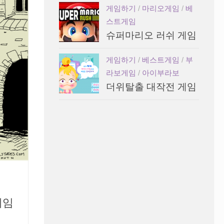
게임하기
/
마리오게임
/
베
스트게임
슈퍼마리오 러쉬 게임
게임하기
/
베스트게임
/
부
라보게임
/
아이부라보
더위탈출 대작전 게임
 게임