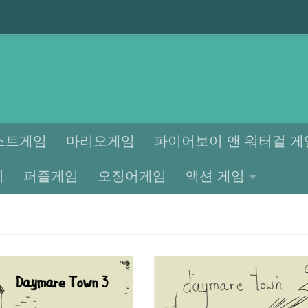
스트게임
마리오게임
파이어보이 앤 워터걸 게
시
퍼즐게임
오징어게임
액션 게임