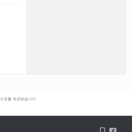
수수료를 제공받습니다.