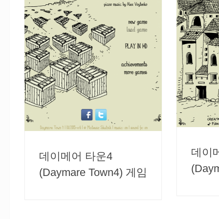
데이메
데이메어 타운4
(Day
(Daymare Town4) 게임