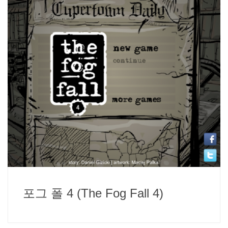
포그 폴 4 (The Fog Fall 4)