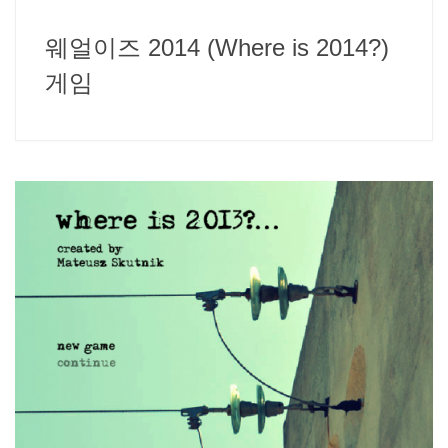
웨얼이즈 2014 (Where is 2014?)
게임