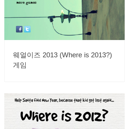
웨얼이즈 2013 (Where is 2013?)
게임