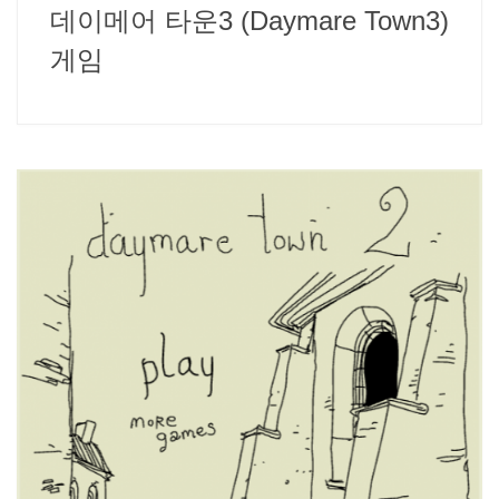
데이메어 타운3 (Daymare Town3)
게임