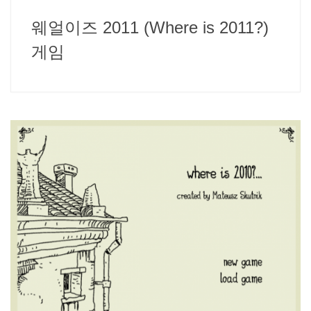
웨얼이즈 2011 (Where is 2011?)
게임