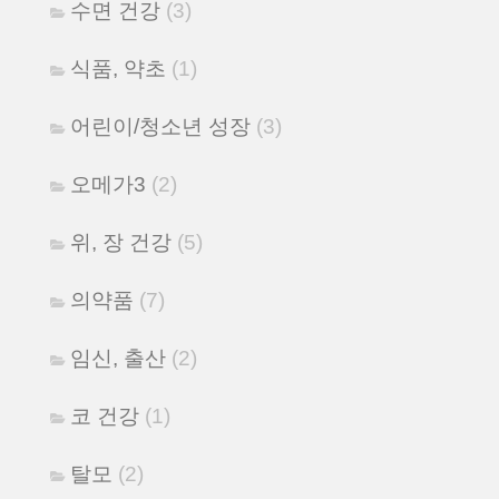
수면 건강
(3)
식품, 약초
(1)
어린이/청소년 성장
(3)
오메가3
(2)
위, 장 건강
(5)
의약품
(7)
임신, 출산
(2)
코 건강
(1)
탈모
(2)