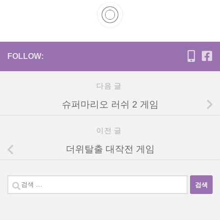
FOLLOW:
다음 글
슈퍼마리오 러쉬 2 게임
이전 글
더위탈출 대작전 게임
검
색
어: