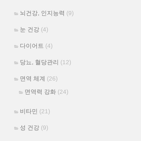
뇌건강, 인지능력
(9)
눈 건강
(4)
다이어트
(4)
당뇨, 혈당관리
(12)
면역 체계
(26)
면역력 강화
(24)
비타민
(21)
성 건강
(9)