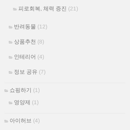
피로회복, 체력 증진
(21)
반려동물
(12)
상품추천
(8)
인테리어
(4)
정보 공유
(7)
쇼핑하기
(1)
영양제
(1)
아이허브
(4)