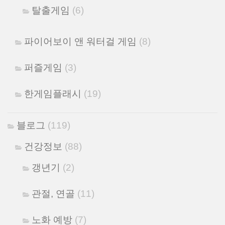
탈출게임
(6)
파이어보이 앤 워터걸 게임
(8)
퍼즐게임
(3)
한게임플래시
(19)
블로그
(119)
건강정보
(88)
갱년기
(2)
관절, 연골
(11)
노화 예방
(7)