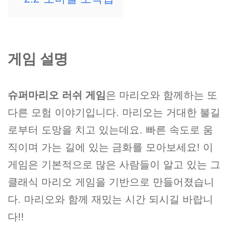
게임 설명
슈퍼마리오 러쉬 게임
은 마리오와 함께하는 또
다른 모험 이야기입니다. 마리오는 거대한 불길
로부터 도망을 치고 있는데요. 빠른 속도로 움
직이며 가는 길에 있는 금화를 모아보세요! 이
게임은 기본적으로 많은 사람들이 알고 있는 그
클래식 마리오 게임을 기반으로 만들어졌습니
다. 마리오와 함께 재밌는 시간 되시길 바랍니
다!!