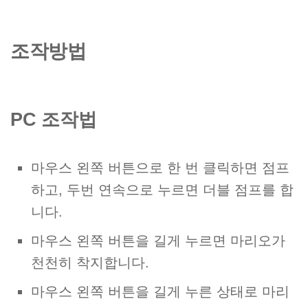
조작방법
PC 조작법
마우스 왼쪽 버튼으로 한 번 클릭하면 점프
하고, 두번 연속으로 누르면 더블 점프를 합
니다.
마우스 왼쪽 버튼을 길게 누르면 마리오가
천천히 착지합니다.
마우스 왼쪽 버튼을 길게 누른 상태로 마리