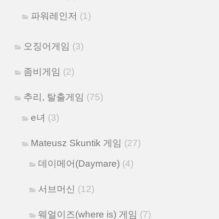
파워레인저
(1)
오징어게임
(3)
좀비게임
(2)
추리, 탈출게임
(75)
e녀
(3)
Mateusz Skuntik 게임
(27)
데이메어(Daymare)
(4)
서브머신
(12)
웨얼이즈(where is) 게임
(7)