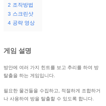
2
조작방법
3
스크린샷
4
공략 영상
게임 설명
방안에 여러 가지 힌트를 보고 추리를 하여 방
탈출을 하는 게임입니다.
필요한 물건들을 수집하고, 적절하게 조합하거
나 사용하여 방을 탈출할 수 있도록 합니다.