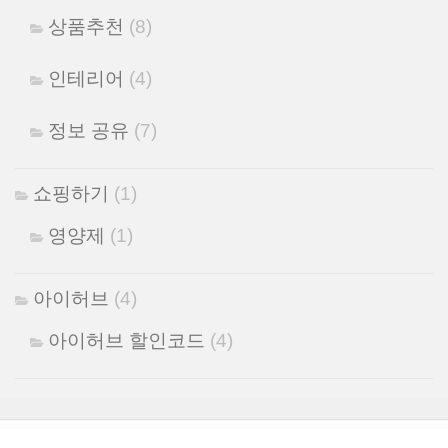
상품추천
(8)
인테리어
(4)
정보 공유
(7)
쇼핑하기
(1)
영양제
(1)
아이허브
(4)
아이허브 할인코드
(4)