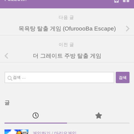
다음 글
목욕탕 탈출 게임 (OfuroooBa Escape)
이전 글
더 그레이트 주방 탈출 게임
검
색
어:
글
게임하기
/
마리오게임