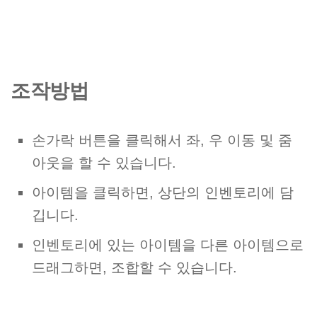
조작방법
손가락 버튼을 클릭해서 좌, 우 이동 및 줌
아웃을 할 수 있습니다.
아이템을 클릭하면, 상단의 인벤토리에 담
깁니다.
인벤토리에 있는 아이템을 다른 아이템으로
드래그하면, 조합할 수 있습니다.