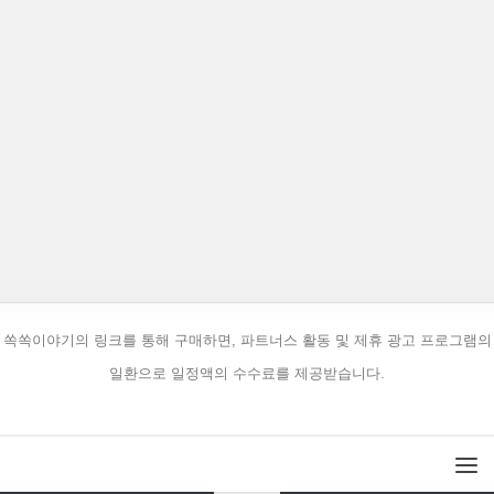
쏙쏙이야기의 링크를 통해 구매하면, 파트너스 활동 및 제휴 광고 프로그램의
일환으로 일정액의 수수료를 제공받습니다.